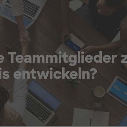
e Teammitglieder 
is entwickeln?