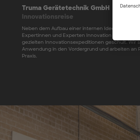
Truma Gerätetechnik GmbH
Innovationsreise
Neben dem Aufbau einer internen Ideenschmied
Expertinnen und Experten Innovation und unter
gezielten Innovationsexpeditionen geschult. Wir s
Anwendung in den Vordergrund und arbeiten an P
Praxis.