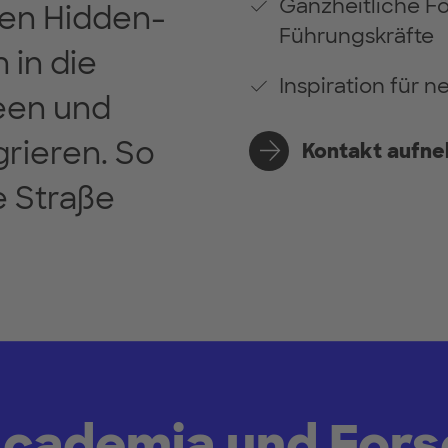
Ganzheitliche F
hen Hidden-
Führungskräfte
 in die
Inspiration für 
een und
rieren. So
Kontakt aufn
e Straße
Academia und Fors