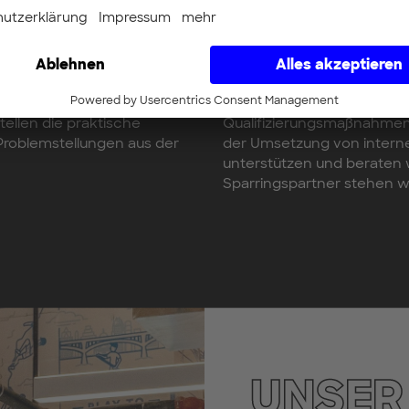
ADAC e.V.
Coaching für einen 
e haben unsere
Bei unserem Kunden ADAC 
nehmerisches Handeln in
bezüglich Methodik und M
tellen die praktische
Qualifizierungsmaßnahmen 
roblemstellungen aus der
der Umsetzung von inter
unterstützen und beraten w
Sparringspartner stehen w
UNSER