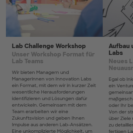
Lab Challenge Workshop
Aufbau 
Labs
Unser Workshop Format für
Lab Teams
Neues L
Neuausr
Wir bieten Managern und
Managerinnen von Innovation Labs
Egal ob In
ein Format, mit dem wir in kurzer Zeit
ein Ventur
wesentliche Herausforderungen
gemeinsam
identifizieren und Lösungen dafür
maßgeschn
entwickeln. Gemeinsam mit dem
oder Ihr b
Team erarbeiten wir eine
Von der st
Zukunftsvision und geben Ihnen
über Ziele 
Impulse aus anderen Lab-Ansätzen.
zu detailli
Eine unkomplizierte Möglichkeit, um
fertigen L