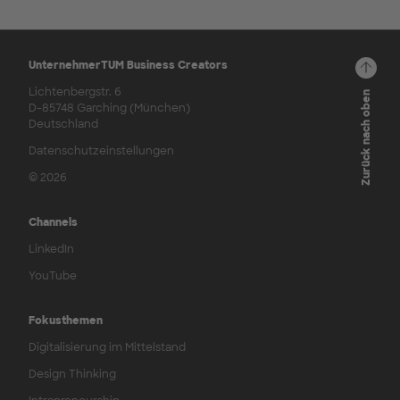
UnternehmerTUM Business Creators
Lichtenbergstr. 6
Zurück nach oben
D-85748 Garching (München)
Deutschland
Datenschutzeinstellungen
© 2026
Channels
LinkedIn
YouTube
Fokusthemen
Digitalisierung im Mittelstand
Design Thinking